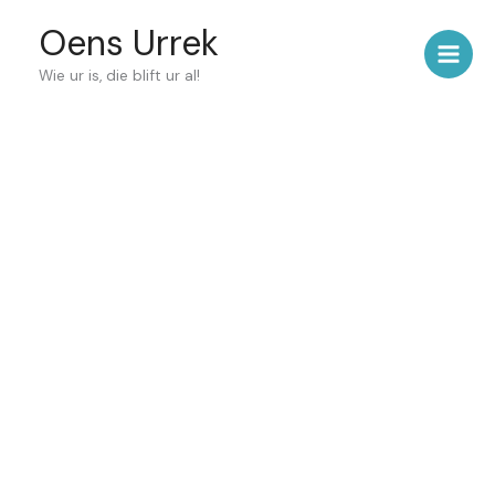
Ga
Oens Urrek
naar
de
Wie ur is, die blift ur al!
inhoud